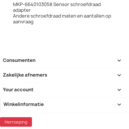
MKP-6640103058 Sensor schroefdraad
adapter
Andere schroefdraad maten en aantallen op
aanvraag
Consumenten

Zakelijke afnemers

Your account

Winkelinformatie
keyboard_arrow_down
Herroeping