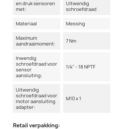
en druk sensoren
Uitwendig
met:
schroefdraad
Materiaal
Messing
Maximum
7 Nm
aandraaimoment:
Inwendig
schroefdraad voor
1/4" - 18 NPTF
sensor
aansluiting:
Uitwendig
schroefdraad voor
M10 x 1
motor aansluiting
adapter:
Retail verpakking: