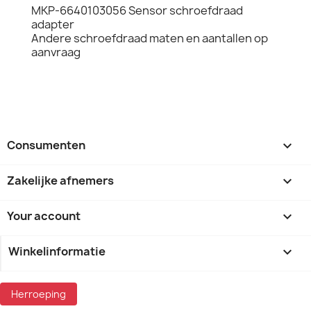
MKP-6640103056 Sensor schroefdraad
adapter
Andere schroefdraad maten en aantallen op
aanvraag
Consumenten

Zakelijke afnemers

Your account

Winkelinformatie
keyboard_arrow_down
Herroeping