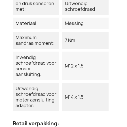
en druk sensoren
Uitwendig
met:
schroefdraad
Materiaal
Messing
Maximum
7 Nm
aandraaimoment:
Inwendig
schroefdraad voor
M12 x 1.5
sensor
aansluiting:
Uitwendig
schroefdraad voor
M14 x 1.5
motor aansluiting
adapter:
Retail verpakking: