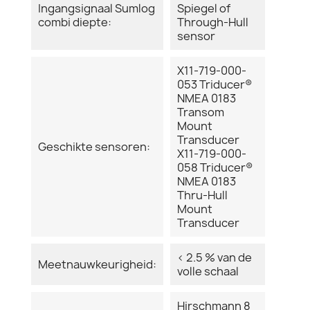
Ingangsignaal Sumlog
Spiegel of
combi diepte:
Through-Hull
sensor
X11-719-000-
053 Triducer®
NMEA 0183
Transom
Mount
Transducer
Geschikte sensoren:
X11-719-000-
058 Triducer®
NMEA 0183
Thru-Hull
Mount
Transducer
< 2.5 % van de
Meetnauwkeurigheid:
volle schaal
Hirschmann 8