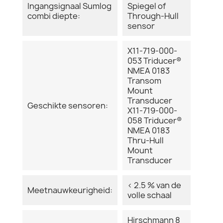
Ingangsignaal Sumlog
Spiegel of
combi diepte:
Through-Hull
sensor
X11-719-000-
053 Triducer®
NMEA 0183
Transom
Mount
Transducer
Geschikte sensoren:
X11-719-000-
058 Triducer®
NMEA 0183
Thru-Hull
Mount
Transducer
< 2.5 % van de
Meetnauwkeurigheid:
volle schaal
Hirschmann 8