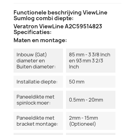
Functionele beschrijving ViewLine
Sumlog combi diepte:
Veratron ViewLine A2C59514823
Specificaties:
Maten en montage:
Inbouw (Gat)
85 mm - 3 3/8 Inch
diameter en
en 93 mm 3 2/3
Buiten diameter:
Inch
Installatie diepte:
50 mm
Paneeldikte met
0.5mm - 20mm
spinlock moer:
Paneeldikte met
2mm - 15mm
bracket montage:
(Optioneel)