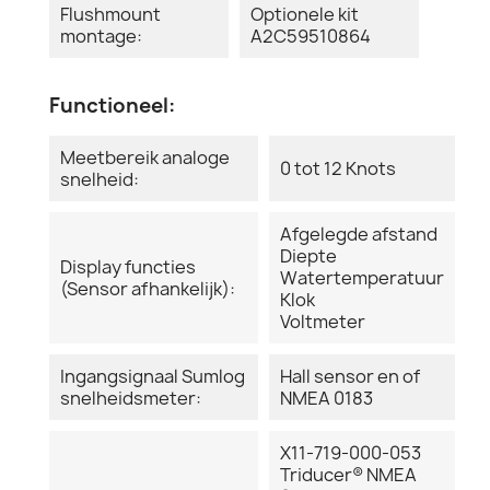
Flushmount
Optionele kit
montage:
A2C59510864
Functioneel:
Meetbereik analoge
0 tot 12 Knots
snelheid:
Afgelegde afstand
Diepte
Display functies
Watertemperatuur
(Sensor afhankelijk):
Klok
Voltmeter
Ingangsignaal Sumlog
Hall sensor en of
snelheidsmeter:
NMEA 0183
X11-719-000-053
Triducer® NMEA