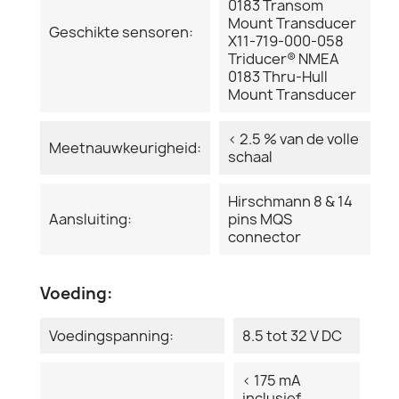
0183 Transom
Mount Transducer
Geschikte sensoren:
X11-719-000-058
Triducer® NMEA
0183 Thru-Hull
Mount Transducer
< 2.5 % van de volle
Meetnauwkeurigheid:
schaal
Hirschmann 8 & 14
Aansluiting:
pins MQS
connector
Voeding:
Voedingspanning:
8.5 tot 32 V DC
< 175 mA
inclusief