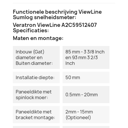
Functionele beschrijving ViewLine
Sumlog snelheidsmeter:
Veratron ViewLine A2C59512407
Specificaties:
Maten en montage:
Inbouw (Gat)
85 mm - 3 3/8 Inch
diameter en
en 93 mm 3 2/3
Buiten diameter:
Inch
Installatie diepte:
50 mm
Paneeldikte met
0.5mm - 20mm
spinlock moer:
Paneeldikte met
2mm - 15mm
bracket montage:
(Optioneel)