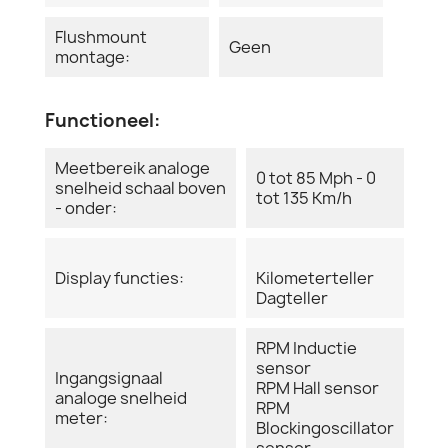
Flushmount
Geen
montage:
Functioneel:
Meetbereik analoge
0 tot 85 Mph - 0
snelheid schaal boven
tot 135 Km/h
- onder:
Display functies:
Kilometerteller
Dagteller
RPM Inductie
sensor
Ingangsignaal
RPM Hall sensor
analoge snelheid
RPM
meter:
Blockingoscillator
sensor