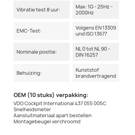
Max: 1G - 25Hz -
Vibratie test 8 uur:
2000Hz
Volgens EN 13309
EMC-Test:
und ISO 13677
NL 0 tot NL 90 -
Nominale positie:
DIN 16257
Kunststof
Behuizing:
brandvertragend
OEM (10 stuks) verpakking:
VDO Cockpit International 437 055 005C
Snelheidsmeter
Aansluitmateriaal apart bestellen
Montagebeugel verchroomd