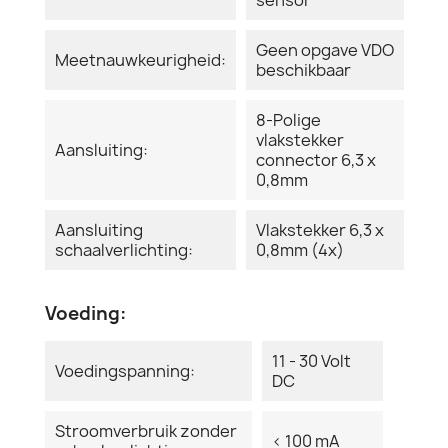
Geen opgave VDO
Meetnauwkeurigheid:
beschikbaar
8-Polige
vlakstekker
Aansluiting:
connector 6,3 x
0,8mm
Aansluiting
Vlakstekker 6,3 x
schaalverlichting:
0,8mm (4x)
Voeding:
11 - 30 Volt
Voedingspanning:
DC
Stroomverbruik zonder
< 100 mA