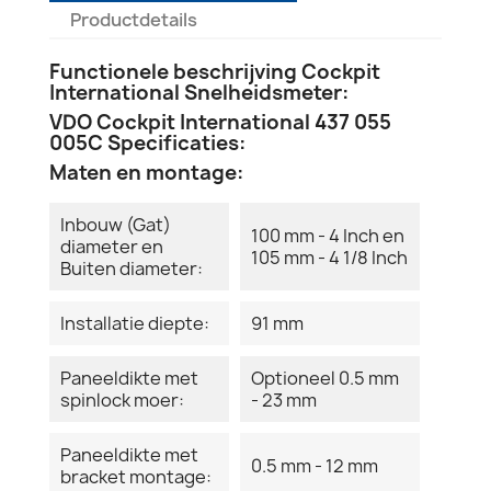
Productdetails
Functionele beschrijving Cockpit
International Snelheidsmeter:
VDO Cockpit International 437 055
005C Specificaties:
Maten en montage:
Inbouw (Gat)
100 mm - 4 Inch en
diameter en
105 mm - 4 1/8 Inch
Buiten diameter:
Installatie diepte:
91 mm
Paneeldikte met
Optioneel 0.5 mm
spinlock moer:
- 23 mm
Paneeldikte met
0.5 mm - 12 mm
bracket montage: