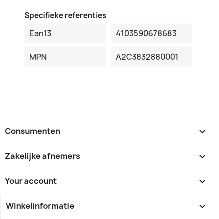
Specifieke referenties
Ean13
4103590678683
MPN
A2C3832880001
Consumenten

Zakelijke afnemers

Your account

Winkelinformatie
keyboard_arrow_down