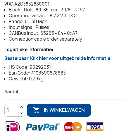
VDO A2C3832880001
Black - Hole: 80-85 mm - 3 1/8 - 3 1/3"
Operating voltage: 8-32 Volt DC
Range: 0 - 30 Mph
Input signal: Pulses
CANBus input: 65265 - 84 - 0xA7
Connection cable order separately
Logistieke informatie:
Bestelbaar
Klik hier voor uitgebreide informatie.
HS Code: 90292031
Ean Code: 4103590678683
Gewicht: 0.33kg
Aantal

IN WINKELWAGEN