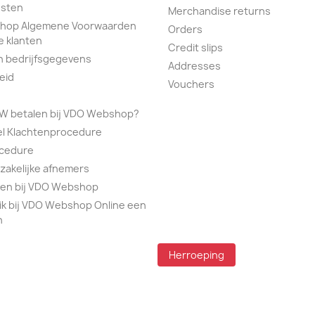
sten
Merchandise returns
hop Algemene Voorwaarden
Orders
e klanten
Credit slips
n bedrijfsgegevens
Addresses
eid
Vouchers
TW betalen bij VDO Webshop?
el Klachtenprocedure
ocedure
 zakelijke afnemers
alen bij VDO Webshop
ik bij VDO Webshop Online een
n
Herroeping