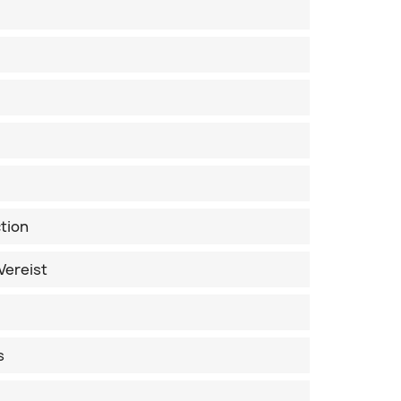
tion
Vereist
s