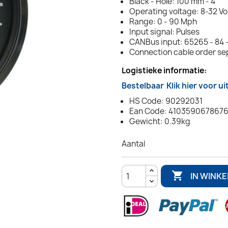
Black - Hole: 100 mm - 4"
Operating voltage: 8-32 Vo
Range: 0 - 90 Mph
Input signal: Pulses
CANBus input: 65265 - 84 
Connection cable order se
Logistieke informatie:
Bestelbaar
Klik hier voor u
HS Code: 90292031
Ean Code: 410359067867
Gewicht: 0.39kg
Aantal

IN WINK