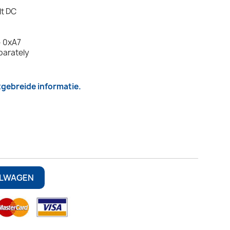
lt DC
- 0xA7
parately
itgebreide informatie.
6
ELWAGEN