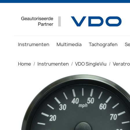
Instrumenten
Multimedia
Tachografen
S
Home
Instrumenten
VDO SingleViu
Veratr