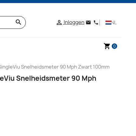
search
Inloggen

NL
email
phone
shopping_cart
0
 SingleViu Snelheidsmeter 90 Mph Zwart 100mm
leViu Snelheidsmeter 90 Mph