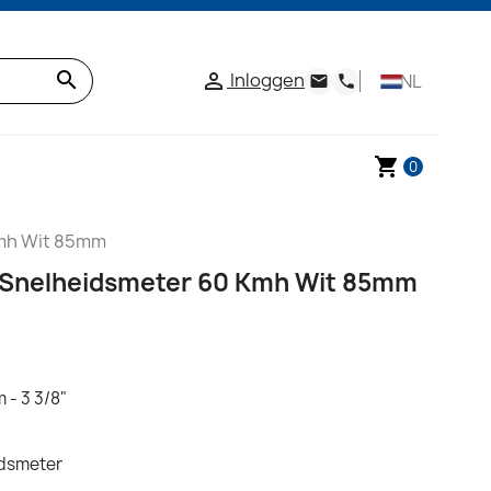
search
Inloggen

NL
email
phone
shopping_cart
0
Kmh Wit 85mm
 Snelheidsmeter 60 Kmh Wit 85mm
 - 3 3/8"
idsmeter