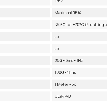
IP52
Maximaal 95%
-30°C tot +70°C (Frontring
Ja
Ja
25G - 6ms - 1Hz
100G - 11ms
1 Meter - 3x
UL94-VD