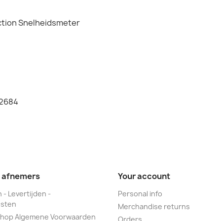
ction Snelheidsmeter
12684
e afnemers
Your account
 - Levertijden -
Personal info
sten
Merchandise returns
hop Algemene Voorwaarden
Orders