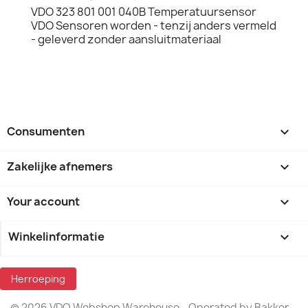
VDO 323 801 001 040B Temperatuursensor
VDO Sensoren worden - tenzij anders vermeld
- geleverd zonder aansluitmateriaal
Consumenten

Zakelijke afnemers

Your account

Winkelinformatie
keyboard_arrow_down
Herroeping
© 2026 VDO Webshop Warehouse - Operated by Bakker