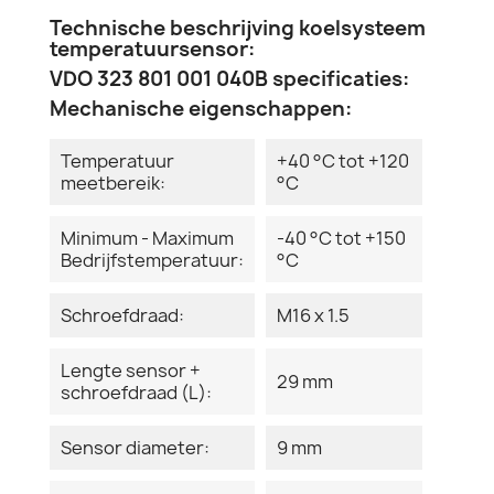
Technische beschrijving koelsysteem
temperatuursensor:
VDO 323 801 001 040B specificaties:
Mechanische eigenschappen:
Temperatuur
+40 °C tot +120
meetbereik:
°C
Minimum - Maximum
-40 °C tot +150
Bedrijfstemperatuur:
°C
Schroefdraad:
M16 x 1.5
Lengte sensor +
29 mm
schroefdraad (L):
Sensor diameter:
9 mm