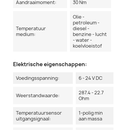
Aandraaimoment:
30 Nm
Olie -
petroleum -
Temperatuur
diesel -
medium:
benzine - lucht
- water -
koelvloeistof
Elektrische eigenschappen:
Voedingsspanning:
6 - 24 V DC
287.4 - 22.7
Weerstandwaarde:
Ohm
Temperatuursensor
1-polig min
uitgangsignaal:
aan massa