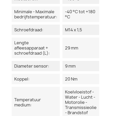
Minimale - Maximale
-40 °C tot +180
bedrijfstemperatuur:
°C
Schroefdraad:
M14 x 1,5
Lengte
afleesapparaat +
29 mm
schroefdraad (L):
Diameter sensor:
9 mm
Koppel:
20 Nm
Koelvloeistof -
Water - Lucht -
Temperatuur
Motorolie -
medium:
Transmissieolie
- Brandstof