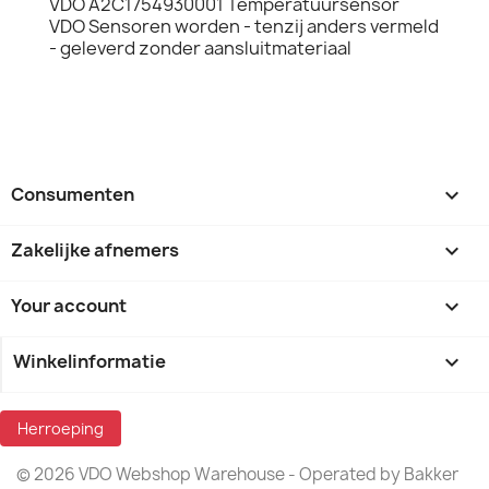
VDO A2C1754930001 Temperatuursensor
VDO Sensoren worden - tenzij anders vermeld
- geleverd zonder aansluitmateriaal
Consumenten

Zakelijke afnemers

Your account

Winkelinformatie
keyboard_arrow_down
Herroeping
© 2026 VDO Webshop Warehouse - Operated by Bakker