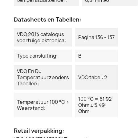
Datasheets en Tabellen:
VDO 2014 catalogus
Pagina 136 - 137
voertuigelektronica:
Type aansluiting:
B
VDO En Du
Temperatuurzenders
VDO tabel: 2
Tabellen:
100 °C = 61,92
Temperatuur 100 °C >
Ohm ± 5,49
Weerstand:
Ohm
Retail verpakking: