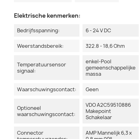
Elektrische kenmerken:
Bedrijfsspanning:
6 - 24 V DC
Weerstandsbereik:
322.8 - 18,6 Ohm
enkel-Pool
Temperatuursensor
gemeenschappelijke
signaal:
massa
Waarschuwingscontact:
Geen
VDO A2C59510886
Optioneel
Makepoint
waarschuwingscontact:
Schakelaar
Connector
AMP Mannelijk 6,3 x
temperatuurzender:
0,8 mm 90°