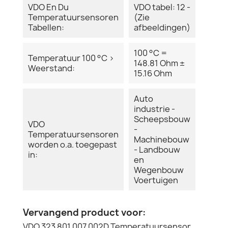
VDO En Du
VDO tabel: 12 -
Temperatuursensoren
(Zie
Tabellen:
afbeeldingen)
100 °C =
Temperatuur 100 °C >
148.81 Ohm ±
Weerstand:
15.16 Ohm
Auto
industrie -
Scheepsbouw
VDO
-
Temperatuursensoren
Machinebouw
worden o.a. toegepast
- Landbouw
in:
en
Wegenbouw
Voertuigen
Vervangend product voor:
VDO 323 801 007 002D Temperatuursensor