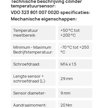
Technische beschrijving cilinder
temperatuursensor:
VDO 323 801 007 002D specificaties:
Mechanische eigenschappen:
Temperatuur
+50 °C tot
meetbereik:
+200 °C
Minimum - Maximum
-70 °C tot +250
Bedrijfstemperatuur:
°C
Schroefdraad:
M14 x 1.5
Lengte sensor +
29 mm
schroefdraad (L):
Sensor diameter:
9 mm
Aandraaimoment:
20 Nm