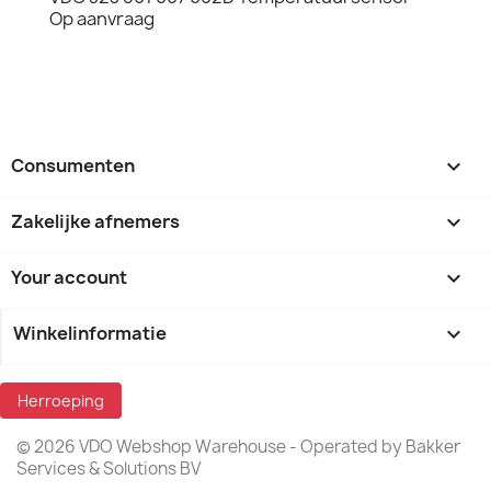
Op aanvraag
Consumenten

Zakelijke afnemers

Your account

Winkelinformatie
keyboard_arrow_down
Herroeping
© 2026 VDO Webshop Warehouse - Operated by Bakker
Services & Solutions BV