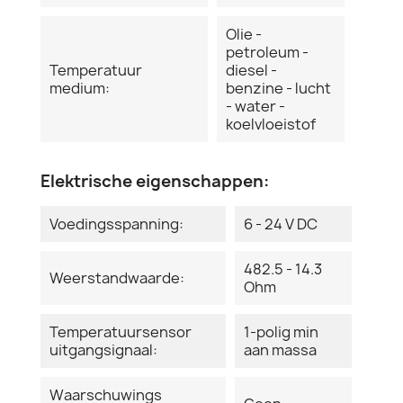
Olie -
petroleum -
Temperatuur
diesel -
medium:
benzine - lucht
- water -
koelvloeistof
Elektrische eigenschappen:
Voedingsspanning:
6 - 24 V DC
482.5 - 14.3
Weerstandwaarde:
Ohm
Temperatuursensor
1-polig min
uitgangsignaal:
aan massa
Waarschuwings