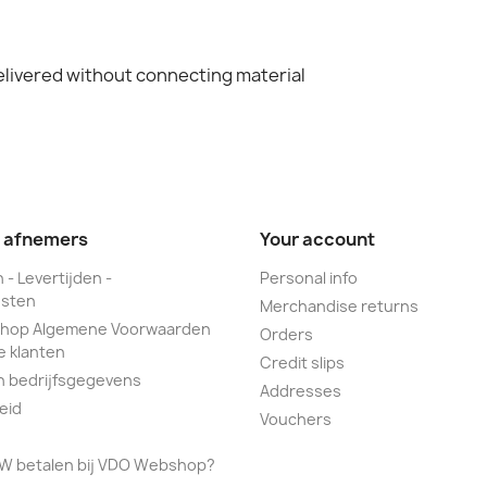
elivered without connecting material
e afnemers
Your account
 - Levertijden -
Personal info
sten
Merchandise returns
hop Algemene Voorwaarden
Orders
e klanten
Credit slips
n bedrijfsgegevens
Addresses
eid
Vouchers
TW betalen bij VDO Webshop?