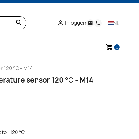
search
Inloggen

NL
email
phone
shopping_cart
0
 120 °C - M14
rature sensor 120 °C - M14
 to +120 °C