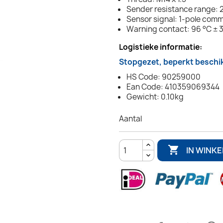
Sender resistance range: 2
Sensor signal: 1-pole com
Warning contact: 96 °C ± 3
Logistieke informatie:
Stopgezet, beperkt beschi
HS Code: 90259000
Ean Code: 410359069344
Gewicht: 0.10kg
Aantal

IN WINK