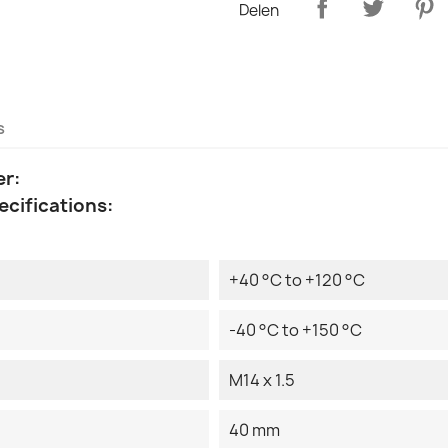
Delen
s
er:
ecifications:
+40 °C to +120 °C
-40 °C to +150 °C
M14 x 1.5
40 mm