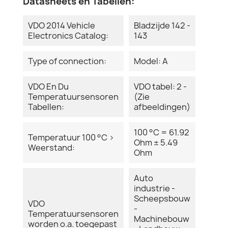
Datasheets en Tabellen:
VDO 2014 Vehicle
Bladzijde 142 -
Electronics Catalog:
143
Type of connection:
Model: A
VDO En Du
VDO tabel: 2 -
Temperatuursensoren
(Zie
Tabellen:
afbeeldingen)
100 °C = 61.92
Temperatuur 100 °C >
Ohm ± 5.49
Weerstand:
Ohm
Auto
industrie -
Scheepsbouw
VDO
-
Temperatuursensoren
Machinebouw
worden o.a. toegepast