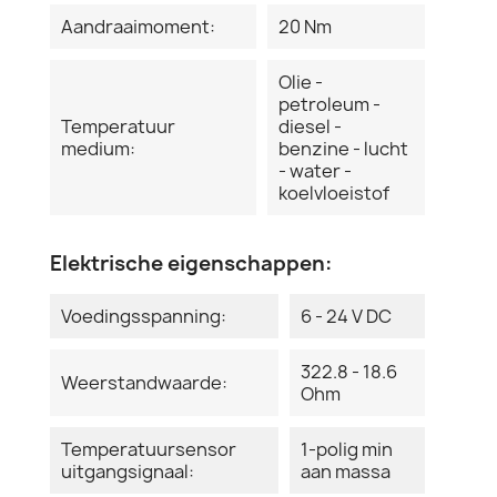
Aandraaimoment:
20 Nm
Olie -
petroleum -
Temperatuur
diesel -
medium:
benzine - lucht
- water -
koelvloeistof
Elektrische eigenschappen:
Voedingsspanning:
6 - 24 V DC
322.8 - 18.6
Weerstandwaarde:
Ohm
Temperatuursensor
1-polig min
uitgangsignaal:
aan massa