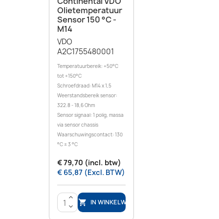
Continental VDO
Olietemperatuur
Sensor 150 °C -
M14
VDO
A2C1755480001
Temperatuurbereik: +50°C
tot +150°C
Schroefdraad: M14 x 1,5
Weerstandsbereik sensor:
322.8 - 18,6 Ohm
Sensor signaal: 1 polig, massa
via sensor chassis
Waarschuwingscontact: 130
°C ± 3 °C
€ 79,70 (incl. btw)
€ 65,87 (Excl. BTW)
>
IN WINKELWAGEN

<