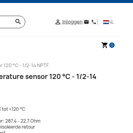
search
Inloggen

NL
email
phone
shopping_cart
0
 120 °C - 1/2-14 NPTF
ature sensor 120 °C - 1/2-14
 tot +120 °C
: 287,4 - 22,7 Ohm
eïsoleerde retour
act