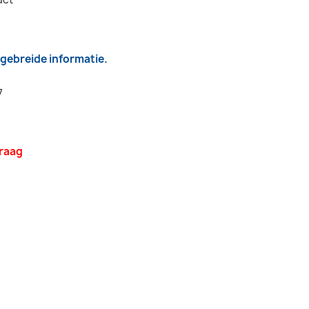
itgebreide informatie.
7
vraag