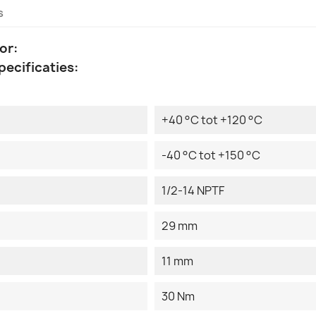
s
or:
ecificaties:
+40 °C tot +120 °C
-40 °C tot +150 °C
1/2-14 NPTF
29 mm
11 mm
30 Nm