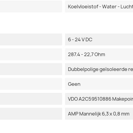
Koelvloeistof - Water - Luch
6 - 24 V DC
287.4 - 22,7 Ohm
Dubbelpolige geïsoleerde r
Geen
VDO A2C59510886 Makepoin
AMP Mannelijk 6,3 x 0,8 mm