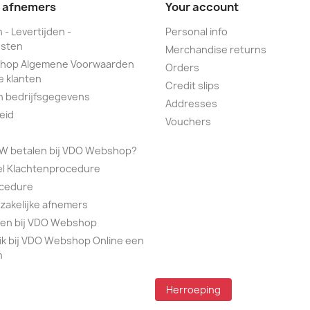
e afnemers
Your account
 - Levertijden -
Personal info
sten
Merchandise returns
hop Algemene Voorwaarden
Orders
e klanten
Credit slips
n bedrijfsgegevens
Addresses
eid
Vouchers
TW betalen bij VDO Webshop?
el Klachtenprocedure
ocedure
 zakelijke afnemers
alen bij VDO Webshop
ik bij VDO Webshop Online een
n
Herroeping