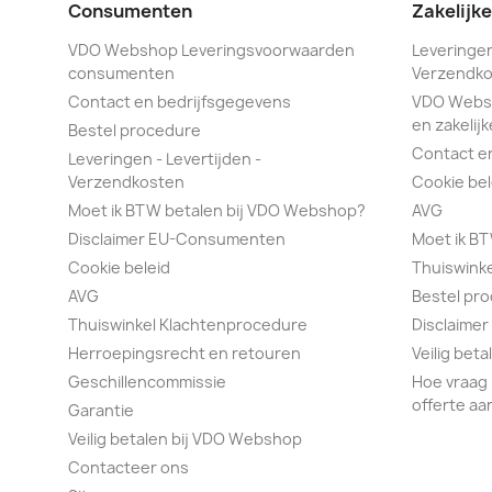
Consumenten
Zakelijk
VDO Webshop Leveringsvoorwaarden
Leveringen
consumenten
Verzendko
Contact en bedrijfsgegevens
VDO Webs
en zakelijk
Bestel procedure
Contact e
Leveringen - Levertijden -
Verzendkosten
Cookie bel
Moet ik BTW betalen bij VDO Webshop?
AVG
Disclaimer EU-Consumenten
Moet ik B
Cookie beleid
Thuiswink
AVG
Bestel pr
Thuiswinkel Klachtenprocedure
Disclaimer
Herroepingsrecht en retouren
Veilig bet
Geschillencommissie
Hoe vraag 
offerte aa
Garantie
Veilig betalen bij VDO Webshop
Contacteer ons