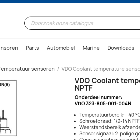
ensoren
Parts
Automobiel
Marine
Downloads
Temperatuur sensoren
VDO Coolant temperature sensor
VDO Coolant temper
NPTF
Onderdeel nummer:
VDO 323-805-001-004N
Temperatuurbereik: +40 °C
Schroefdraad: 1/2-14 NPTF
Weerstandsbereik afzender
Sensor signaal: 2-polige g
Geen waarschuwingscont