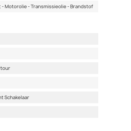
t - Motorolie - Transmissieolie - Brandstof
etour
t Schakelaar