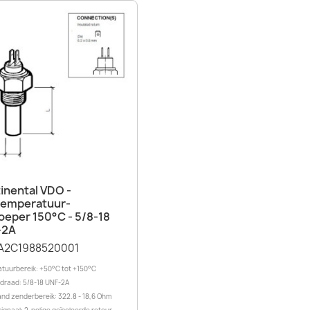
Snel bekijken

inental VDO -
temperatuur-
eper 150°C - 5/8-18
-2A
A2C1988520001
tuurbereik: +50°C tot +150°C
draad: 5/8-18 UNF-2A
nd zenderbereik: 322.8 - 18,6 Ohm