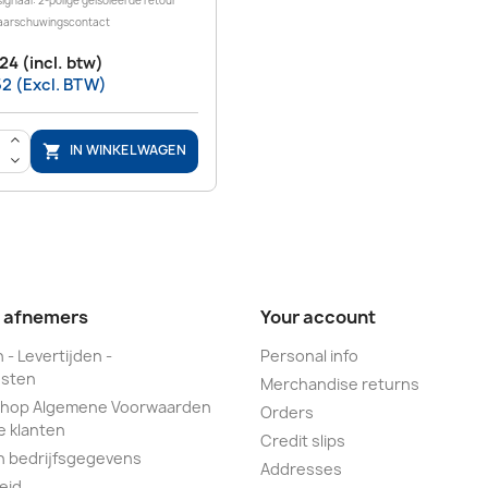
ignaal: 2-polige geïsoleerde retour
aarschuwingscontact
24 (incl. btw)
52 (Excl. BTW)
>
IN WINKELWAGEN

<
e afnemers
Your account
 - Levertijden -
Personal info
sten
Merchandise returns
hop Algemene Voorwaarden
Orders
e klanten
Credit slips
n bedrijfsgegevens
Addresses
eid