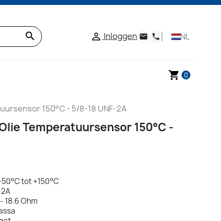
search
Inloggen

NL
email
phone
shopping_cart
0
tuursensor 150°C - 5/8-18 UNF-2A
 Olie Temperatuursensor 150°C -
+50°C tot +150°C
-2A
- 18.6 Ohm
assa
act