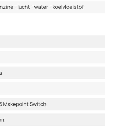
nzine - lucht - water - koelvloeistof
a
 Makepoint Switch
mm