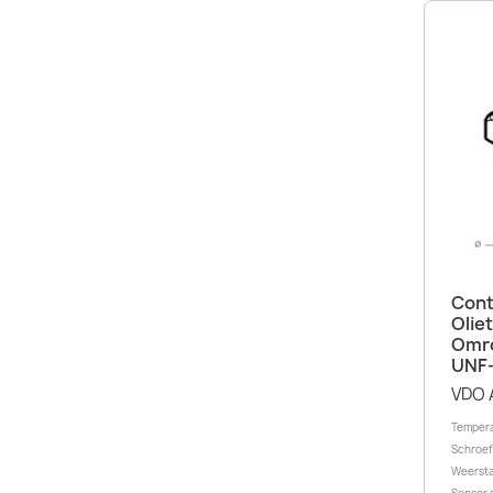
Cont
Olie
Omro
UNF
VDO 
Tempera
Schroef
Weersta