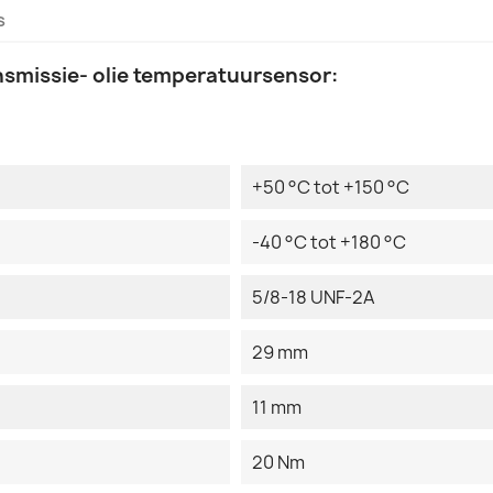
s
nsmissie- olie temperatuursensor:
+50 °C tot +150 °C
-40 °C tot +180 °C
5/8-18 UNF-2A
29 mm
11 mm
20 Nm