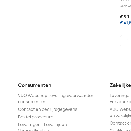
Sensor s
Geen w
€ 50,
€ 41,
Consumenten
Zakelijk
VDO Webshop Leveringsvoorwaarden
Leveringen
consumenten
Verzendko
Contact en bedrijfsgegevens
VDO Webs
en zakelijk
Bestel procedure
Contact e
Leveringen - Levertijden -
Verzendkosten
Cookie bel