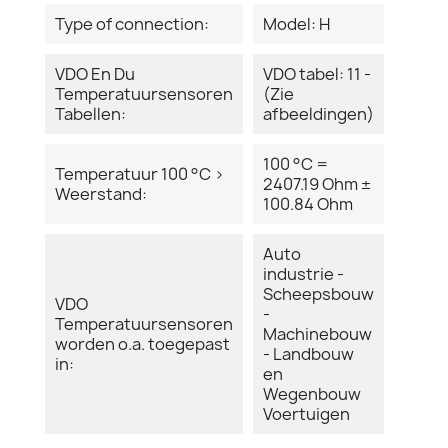
Type of connection:
Model: H
VDO En Du
VDO tabel: 11 -
Temperatuursensoren
(Zie
Tabellen:
afbeeldingen)
100 °C =
Temperatuur 100 °C >
2407.19 Ohm ±
Weerstand:
100.84 Ohm
Auto
industrie -
Scheepsbouw
VDO
-
Temperatuursensoren
Machinebouw
worden o.a. toegepast
- Landbouw
in:
en
Wegenbouw
Voertuigen