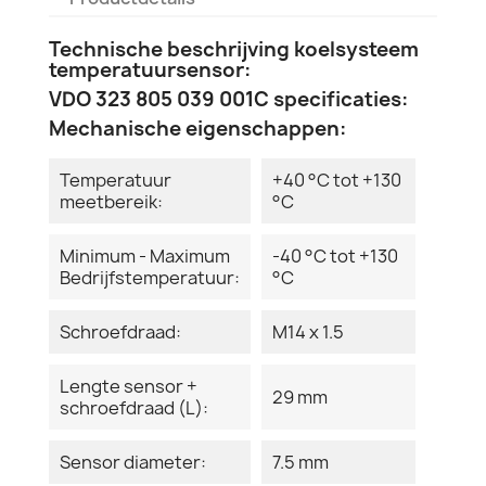
Technische beschrijving koelsysteem
temperatuursensor:
VDO 323 805 039 001C specificaties:
Mechanische eigenschappen:
Temperatuur
+40 °C tot +130
meetbereik:
°C
Minimum - Maximum
-40 °C tot +130
Bedrijfstemperatuur:
°C
Schroefdraad:
M14 x 1.5
Lengte sensor +
29 mm
schroefdraad (L):
Sensor diameter:
7.5 mm