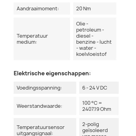
Aandraaimoment:
20 Nm
Olie -
petroleum -
Temperatuur
diesel -
medium:
benzine - lucht
- water -
koelvloeistof
Elektrische eigenschappen:
Voedingsspanning:
6 - 24 V DC
100 °C =
Weerstandwaarde:
2407.19 Ohm
2-polig
Temperatuursensor
geïsoleerd
uitgangsignaal: