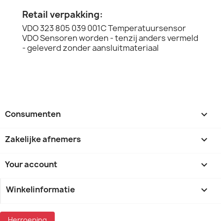
Retail verpakking:
VDO 323 805 039 001C Temperatuursensor
VDO Sensoren worden - tenzij anders vermeld
- geleverd zonder aansluitmateriaal
Consumenten

Zakelijke afnemers

Your account

Winkelinformatie
keyboard_arrow_down
Herroeping