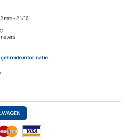
2 mm - 2 1/16"
DC
rmeters
itgebreide informatie.
9
ELWAGEN