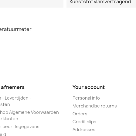
Kunststof vlamvertragend
peratuurmeter
e afnemers
Your account
 - Levertijden -
Personal info
sten
Merchandise returns
hop Algemene Voorwaarden
Orders
e klanten
Credit slips
n bedrijfsgegevens
Addresses
eid