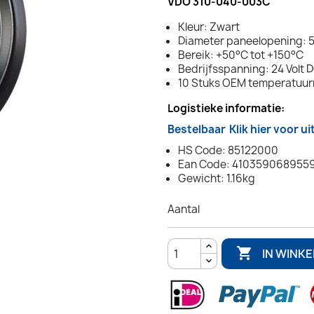
VDO 310-040-003C
Kleur: Zwart
Diameter paneelopening: 5
Bereik: +50°C tot +150°C
Bedrijfsspanning: 24 Volt 
10 Stuks OEM temperatuu
Logistieke informatie:
Bestelbaar
Klik hier voor u
HS Code: 85122000
Ean Code: 410359068955
Gewicht: 1.16kg
Aantal

IN WINK