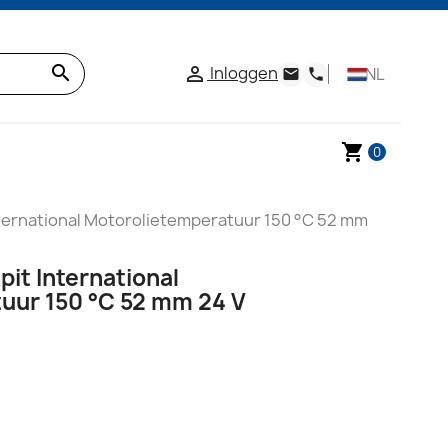
search
Inloggen

NL
email
phone
shopping_cart
0
nternational Motorolietemperatuur 150 °C 52 mm
it International
uur 150 °C 52 mm 24 V