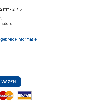
2 mm - 2 1/16"
C
rmeters
itgebreide informatie.
6
ELWAGEN