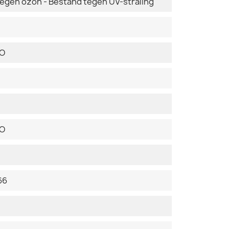
tegen ozon - Bestand tegen UV-straling
DO
DO
66