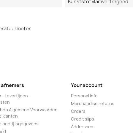
Kunststof vlamvertragend
peratuurmeter
e afnemers
Your account
 - Levertijden -
Personal info
sten
Merchandise returns
hop Algemene Voorwaarden
Orders
e klanten
Credit slips
n bedrijfsgegevens
Addresses
eid