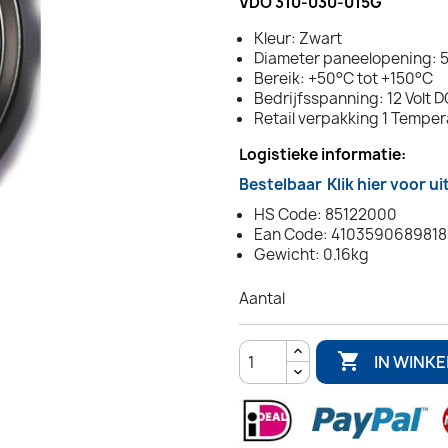
VDO 310-030-015G
Kleur: Zwart
Diameter paneelopening: 5
Bereik: +50°C tot +150°C
Bedrijfsspanning: 12 Volt D
Retail verpakking 1 Tempe
Logistieke informatie:
Bestelbaar
Klik hier voor u
HS Code: 85122000
Ean Code: 4103590689818
Gewicht: 0.16kg
Aantal

IN WINK