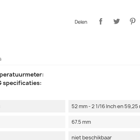
Delen
s
mperatuurmeter:
 specificaties:
:
52 mm - 2 1/16 Inch en 59,25 
67.5 mm
niet beschikbaar