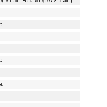
tegen ozon - Bestand tegen UV-straling
DO
DO
66