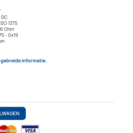
"
t DC
 ISO 1375
8,6 Ohm
5 - 0x19
len
itgebreide informatie.
ELWAGEN