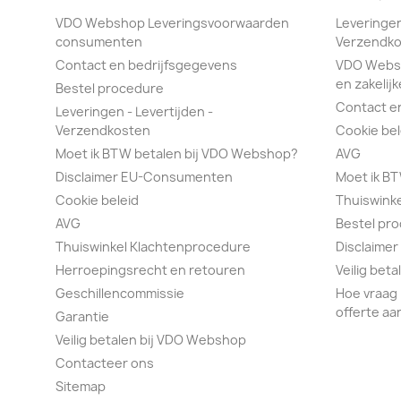
VDO Webshop Leveringsvoorwaarden
Leveringen
consumenten
Verzendko
Contact en bedrijfsgegevens
VDO Webs
en zakelijk
Bestel procedure
Contact e
Leveringen - Levertijden -
Verzendkosten
Cookie bel
Moet ik BTW betalen bij VDO Webshop?
AVG
Disclaimer EU-Consumenten
Moet ik B
Cookie beleid
Thuiswink
AVG
Bestel pr
Thuiswinkel Klachtenprocedure
Disclaimer
Herroepingsrecht en retouren
Veilig bet
Geschillencommissie
Hoe vraag 
offerte aa
Garantie
Veilig betalen bij VDO Webshop
Contacteer ons
Sitemap