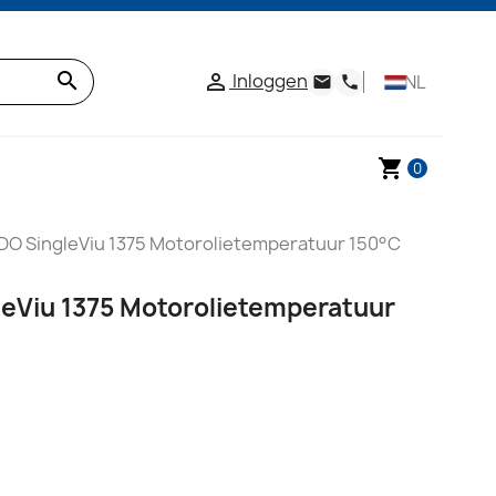
search
Inloggen

NL
email
phone
shopping_cart
0
DO SingleViu 1375 Motorolietemperatuur 150°C
leViu 1375 Motorolietemperatuur