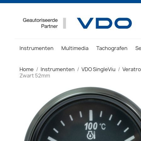
Instrumenten
Multimedia
Tachografen
S
Home
Instrumenten
VDO SingleViu
Veratr
Zwart 52mm