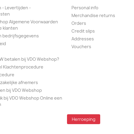
 - Levertijden -
Personal info
sten
Merchandise returns
hop Algemene Voorwaarden
Orders
e klanten
Credit slips
n bedrijfsgegevens
Addresses
eid
Vouchers
TW betalen bij VDO Webshop?
el Klachtenprocedure
ocedure
 zakelijke afnemers
alen bij VDO Webshop
ik bij VDO Webshop Online een
n
Herroeping