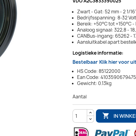
VDO A2C3833390025
Zwart - Gat: 52 mm - 2 1/16
Bedrijfsspanning: 8-32 Vol
Bereik: +50°C tot +150°C -
Analoog signaal: 322,8 - 1
CANBus-ingang: 65262 - 17
Aansluitkabel apart bestel
Logistieke informatie:
Bestelbaar
Klik hier voor u
HS Code: 85122000
Ean Code: 4103590679475
Gewicht: 0.13kg
Aantal

IN WINK