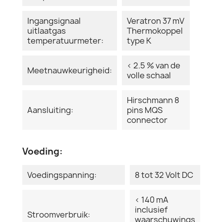
Ingangsignaal
Veratron 37 mV
uitlaatgas
Thermokoppel
temperatuurmeter:
type K
< 2.5 % van de
Meetnauwkeurigheid:
volle schaal
Hirschmann 8
Aansluiting:
pins MQS
connector
Voeding:
Voedingspanning:
8 tot 32 Volt DC
< 140 mA
inclusief
Stroomverbruik:
waarschuwings