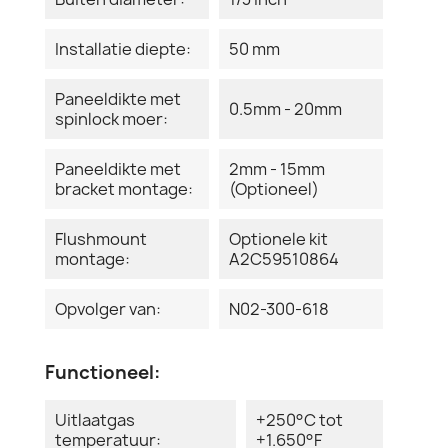
Installatie diepte:
50 mm
Paneeldikte met
0.5mm - 20mm
spinlock moer:
Paneeldikte met
2mm - 15mm
bracket montage:
(Optioneel)
Flushmount
Optionele kit
montage:
A2C59510864
Opvolger van:
N02-300-618
Functioneel:
Uitlaatgas
+250°C tot
temperatuur:
+1.650°F