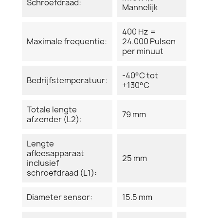
Schroefdraad:
Mannelijk
400 Hz =
Maximale frequentie:
24.000 Pulsen
per minuut
-40°C tot
Bedrijfstemperatuur:
+130°C
Totale lengte
79 mm
afzender (L2):
Lengte
afleesapparaat
25 mm
inclusief
schroefdraad (L1):
Diameter sensor:
15.5 mm