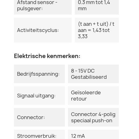
Afstand sensor -
0.3 mm tot 1,4
pulsgever:
mm
(t aan + t uit) / t
Activiteitscyclus:
aan = 1,43 tot
3,33
Elektrische kenmerken:
8 - 15V DC
Bedrijfsspanning:
Gestabiliseerd
Geïsoleerde
Signaal uitgang:
retour
Connector 4-polig
Connector:
speciaal push-on
Stroomverbruik:
12 mA