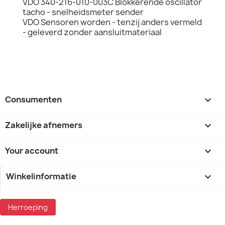
VDO 340-216-010-003C Blokkerende oscillator
tacho - snelheidsmeter sender
VDO Sensoren worden - tenzij anders vermeld
- geleverd zonder aansluitmateriaal
Consumenten

Zakelijke afnemers

Your account

Winkelinformatie
keyboard_arrow_down
Herroeping