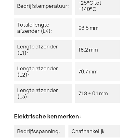
-25°C tot
Bedrijfstemperatuur:
+140°C
Totale lengte
93.5 mm
afzender (L4):
Lengte afzender
18.2 mm
(L1):
Lengte afzender
70.7 mm
(L2):
Lengte afzender
71.8 ± 0,1 mm
(L3):
Elektrische kenmerken:
Bedrijfsspanning:
Onafhankelijk