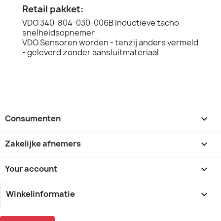
Retail pakket:
VDO 340-804-030-006B Inductieve tacho -
snelheidsopnemer
VDO Sensoren worden - tenzij anders vermeld
- geleverd zonder aansluitmateriaal
Consumenten

Zakelijke afnemers

Your account

Winkelinformatie
keyboard_arrow_down