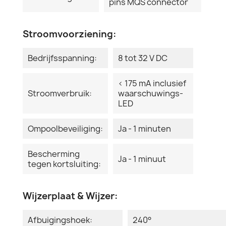
pins MQS connector
Stroomvoorziening:
Bedrijfsspanning:
8 tot 32 V DC
< 175 mA inclusief
Stroomverbruik:
waarschuwings-
LED
Ompoolbeveiliging:
Ja - 1 minuten
Bescherming
Ja - 1 minuut
tegen kortsluiting:
Wijzerplaat & Wijzer:
Afbuigingshoek:
240°