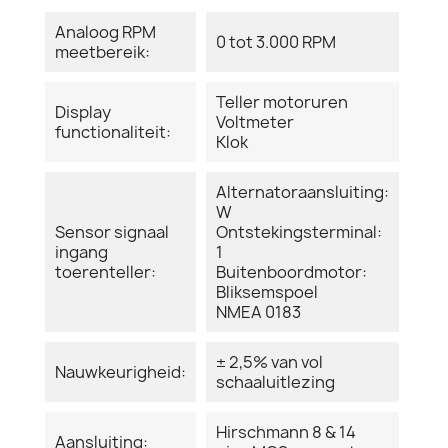
Analoog RPM
0 tot 3.000 RPM
meetbereik:
Teller motoruren
Display
Voltmeter
functionaliteit:
Klok
Alternatoraansluiting:
W
Sensor signaal
Ontstekingsterminal:
ingang
1
toerenteller:
Buitenboordmotor:
Bliksemspoel
NMEA 0183
± 2,5% van vol
Nauwkeurigheid:
schaaluitlezing
Hirschmann 8 & 14
Aansluiting: