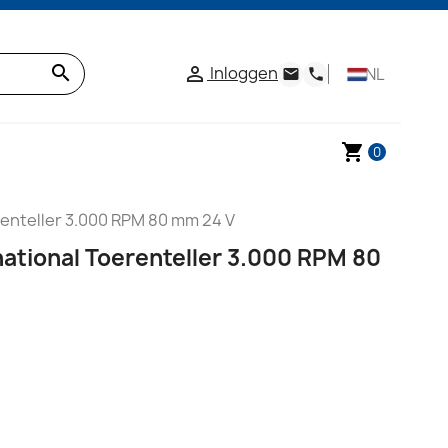
search
Inloggen

NL
email
phone
shopping_cart
0
renteller 3.000 RPM 80 mm 24 V
ational Toerenteller 3.000 RPM 80