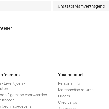
Kunststof vlamvertragend
nteller
e afnemers
Your account
 - Levertijden -
Personal info
sten
Merchandise returns
hop Algemene Voorwaarden
Orders
e klanten
Credit slips
n bedrijfsgegevens
Addresses