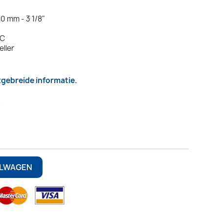
0 mm - 3 1/8"
DC
eller
itgebreide informatie.
7
ELWAGEN