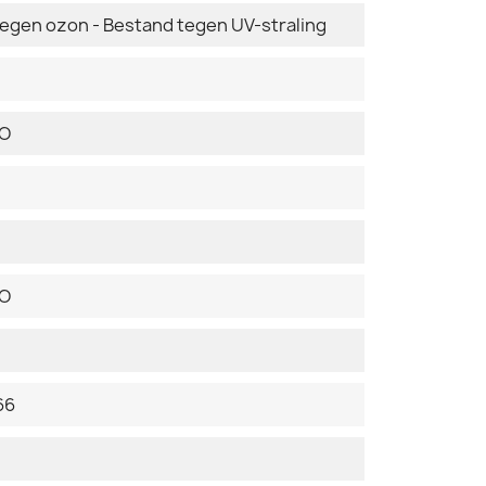
tegen ozon - Bestand tegen UV-straling
DO
DO
66