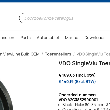
ensoren
Parts
Automobiel
Marine
Downloads
on ViewLine Bulk-OEM
Toerentellers
VDO SingleViu To
VDO SingleViu Toe
€ 169,63 (incl. btw)
€ 140,19 (Excl. BTW)
Onderdeel nummer:
VDO A2C3832990001
Black - Hole: 80-85 mm - 3 1
Operating voltage: 8-32 Vo