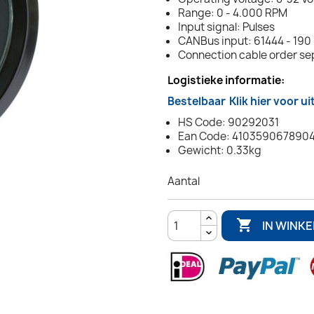
Range: 0 - 4.000 RPM
Input signal: Pulses
CANBus input: 61444 - 190 
Connection cable order se
Logistieke informatie:
Bestelbaar
Klik hier voor u
HS Code: 90292031
Ean Code: 410359067890
Gewicht: 0.33kg
Aantal

IN WINK