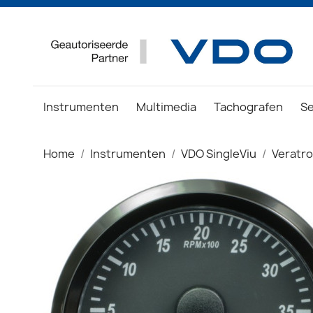
Instrumenten
Multimedia
Tachografen
S
Home
Instrumenten
VDO SingleViu
Veratr