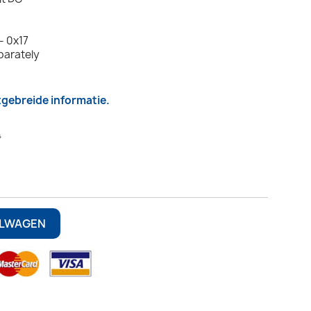
- 0x17
parately
itgebreide informatie.
4
ELWAGEN