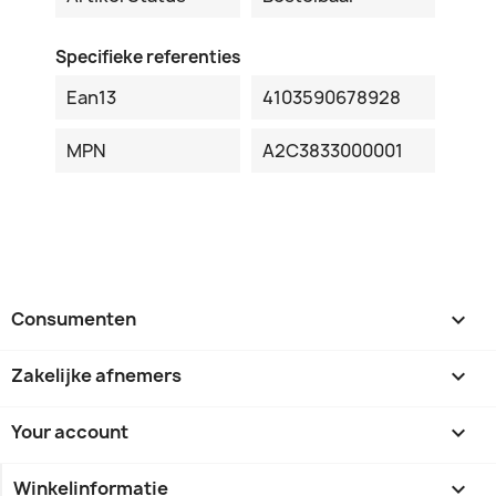
Specifieke referenties
Ean13
4103590678928
MPN
A2C3833000001
Consumenten

Zakelijke afnemers

Your account

Winkelinformatie
keyboard_arrow_down