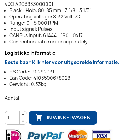
VDO A2C3833000001
Black - Hole: 80-85 mm - 3 1/8 - 3 1/3"
Operating voltage: 8-32 Volt DC
Range: 0 - 5.000 RPM
Input signal: Pulses
CANBus input: 61444 - 190 - 0x17
Connection cable order separately
Logistieke informatie:
Bestelbaar
Klik hier voor uitgebreide informatie.
HS Code: 90292031
Ean Code: 4103590678928
Gewicht: 0.33kg
Aantal

IN WINKELWAGEN