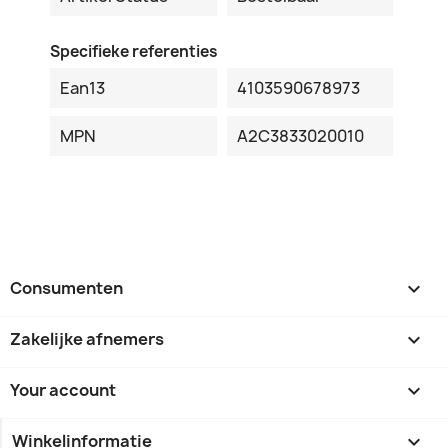
Specifieke referenties
Ean13
4103590678973
MPN
A2C3833020010
Consumenten

Zakelijke afnemers

Your account

Winkelinformatie
keyboard_arrow_down