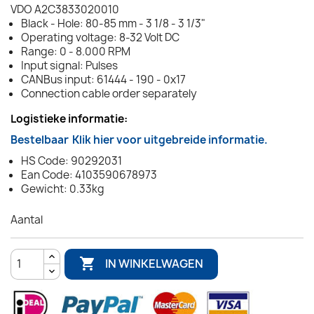
VDO A2C3833020010
Black - Hole: 80-85 mm - 3 1/8 - 3 1/3"
Operating voltage: 8-32 Volt DC
Range: 0 - 8.000 RPM
Input signal: Pulses
CANBus input: 61444 - 190 - 0x17
Connection cable order separately
Logistieke informatie:
Bestelbaar
Klik hier voor uitgebreide informatie.
HS Code: 90292031
Ean Code: 4103590678973
Gewicht: 0.33kg
Aantal

IN WINKELWAGEN