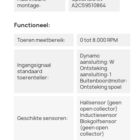
montage:
A2C59510864
Functioneel:
Toeren meetbereik:
0 tot 8.000 RPM
Dynamo
aansluiting: W
Ingangsignaal
Ontsteking
standaard
aansluiting: 1
toerenteller:
Buitenboordmotor:
Ontsteking spoel
Hallsensor (geen
open collector)
Inductiesensor
Geschikte sensoren:
Blokgolfsensor
(geen open
collector)