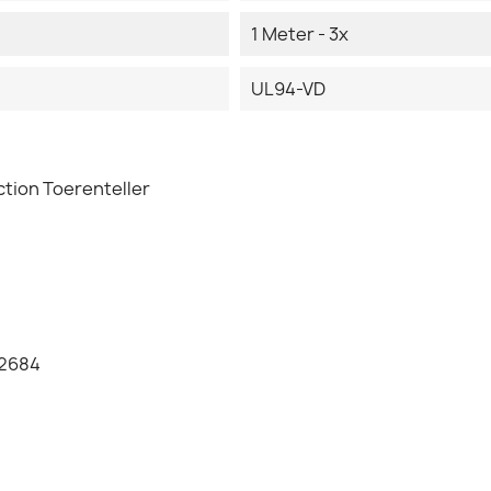
1 Meter - 3x
UL94-VD
tion Toerenteller
12684