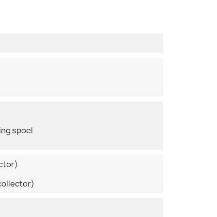
ing spoel
ctor)
ollector)