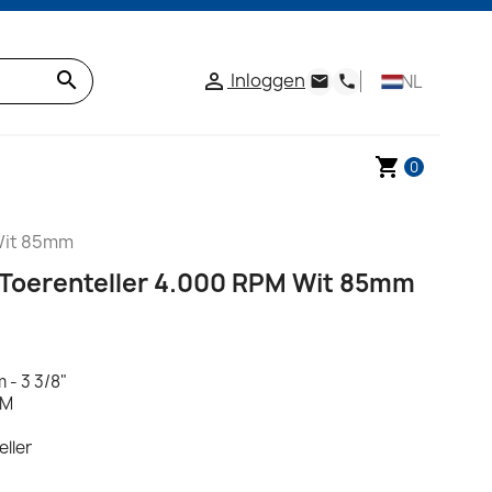
search
Inloggen

NL
email
phone
shopping_cart
0
 Wit 85mm
 Toerenteller 4.000 RPM Wit 85mm
 - 3 3/8"
PM
eller