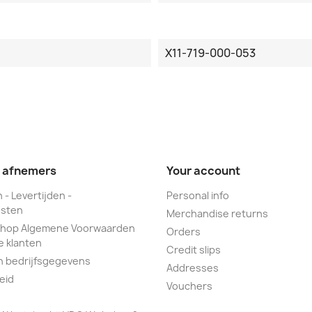
X11-719-000-053
e afnemers
Your account
 - Levertijden -
Personal info
sten
Merchandise returns
hop Algemene Voorwaarden
Orders
e klanten
Credit slips
n bedrijfsgegevens
Addresses
eid
Vouchers