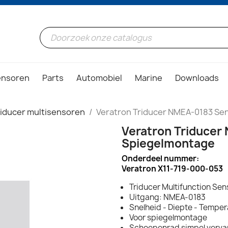
ensoren
Parts
Automobiel
Marine
Downloads
riducer multisensoren
Veratron Triducer NMEA-0183 Se
Veratron Triducer
Spiegelmontage
Onderdeel nummer:
Veratron X11-719-000-053
Triducer Multifunction Sen
Uitgang: NMEA-0183
Snelheid - Diepte - Temper
Voor spiegelmontage
Schoepenrad simpel verv