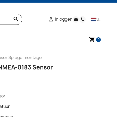
search
Inloggen

NL
email
phone
shopping_cart
0
nsor Spiegelmontage
 NMEA-0183 Sensor
sor
atuur
angbaar