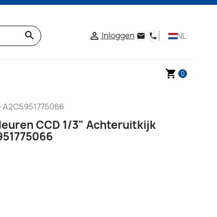
search
Inloggen

NL
email
phone
shopping_cart
0
V - A2C5951775066
euren CCD 1/3" Achteruitkijk
951775066