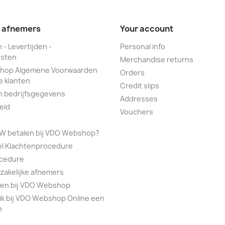
e afnemers
Your account
 - Levertijden -
Personal info
sten
Merchandise returns
hop Algemene Voorwaarden
Orders
e klanten
Credit slips
n bedrijfsgegevens
Addresses
eid
Vouchers
TW betalen bij VDO Webshop?
el Klachtenprocedure
ocedure
 zakelijke afnemers
alen bij VDO Webshop
ik bij VDO Webshop Online een
n