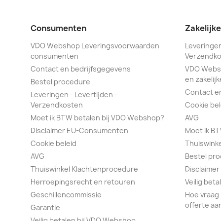
Consumenten
Zakelijk
VDO Webshop Leveringsvoorwaarden
Leveringen
consumenten
Verzendko
Contact en bedrijfsgegevens
VDO Webs
en zakelijk
Bestel procedure
Contact e
Leveringen - Levertijden -
Verzendkosten
Cookie bel
Moet ik BTW betalen bij VDO Webshop?
AVG
Disclaimer EU-Consumenten
Moet ik B
Cookie beleid
Thuiswink
AVG
Bestel pr
Thuiswinkel Klachtenprocedure
Disclaimer
Herroepingsrecht en retouren
Veilig bet
Geschillencommissie
Hoe vraag 
offerte aa
Garantie
Veilig betalen bij VDO Webshop