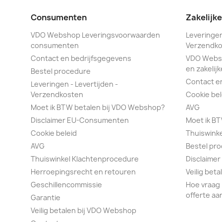
Consumenten
Zakelijk
VDO Webshop Leveringsvoorwaarden
Leveringen
consumenten
Verzendko
Contact en bedrijfsgegevens
VDO Webs
en zakelijk
Bestel procedure
Contact e
Leveringen - Levertijden -
Verzendkosten
Cookie bel
Moet ik BTW betalen bij VDO Webshop?
AVG
Disclaimer EU-Consumenten
Moet ik B
Cookie beleid
Thuiswink
AVG
Bestel pr
Thuiswinkel Klachtenprocedure
Disclaimer
Herroepingsrecht en retouren
Veilig bet
Geschillencommissie
Hoe vraag 
offerte aa
Garantie
Veilig betalen bij VDO Webshop