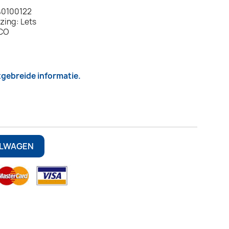
40100122
zing: Lets
TCO
itgebreide informatie.
ELWAGEN