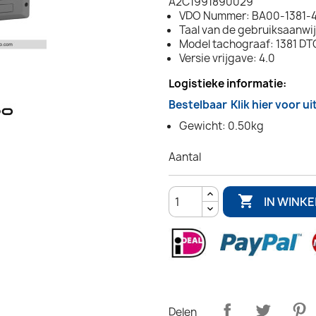
A2C1991890029
VDO Nummer: BA00-1381-
Taal van de gebruiksaanwij
Model tachograaf: 1381 D
Versie vrijgave: 4.0
Logistieke informatie:
Bestelbaar
Klik hier voor u
Gewicht: 0.50kg
Aantal

IN WINK
Delen