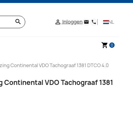
search
Inloggen

NL
email
phone
shopping_cart
0
zing Continental VDO Tachograaf 1381 DTCO 4.0
g Continental VDO Tachograaf 1381