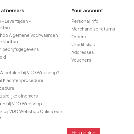
e afnemers
Your account
 - Levertijden -
Personal info
sten
Merchandise returns
hop Algemene Voorwaarden
Orders
e klanten
Credit slips
n bedrijfsgegevens
Addresses
eid
Vouchers
TW betalen bij VDO Webshop?
el Klachtenprocedure
ocedure
 zakelijke afnemers
alen bij VDO Webshop
ik bij VDO Webshop Online een
n
Herroeping