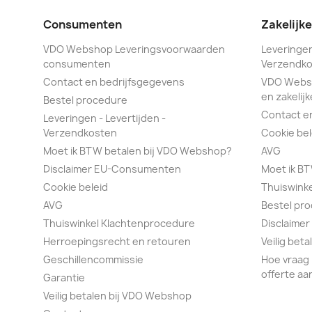
Consumenten
Zakelijk
VDO Webshop Leveringsvoorwaarden
Leveringen
consumenten
Verzendko
Contact en bedrijfsgegevens
VDO Webs
en zakelijk
Bestel procedure
Contact e
Leveringen - Levertijden -
Verzendkosten
Cookie bel
Moet ik BTW betalen bij VDO Webshop?
AVG
Disclaimer EU-Consumenten
Moet ik B
Cookie beleid
Thuiswink
AVG
Bestel pr
Thuiswinkel Klachtenprocedure
Disclaimer
Herroepingsrecht en retouren
Veilig bet
Geschillencommissie
Hoe vraag 
offerte aa
Garantie
Veilig betalen bij VDO Webshop