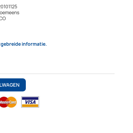
0101125
 Roemeens
TCO
itgebreide informatie.
ELWAGEN