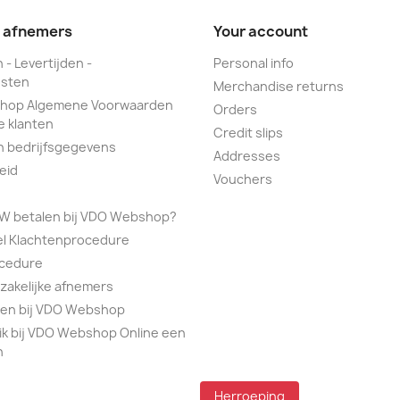
e afnemers
Your account
 - Levertijden -
Personal info
sten
Merchandise returns
hop Algemene Voorwaarden
Orders
e klanten
Credit slips
n bedrijfsgegevens
Addresses
eid
Vouchers
TW betalen bij VDO Webshop?
el Klachtenprocedure
ocedure
 zakelijke afnemers
alen bij VDO Webshop
ik bij VDO Webshop Online een
n
Herroeping