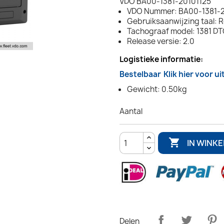
VDO BA00-1381-20101125
VDO Nummer: BA00-1381-2
Gebruiksaanwijzing taal:
Tachograaf model: 1381 D
Release versie: 2.0
Logistieke informatie:
Bestelbaar
Klik hier voor u
Gewicht: 0.50kg
Aantal

IN WINK
Delen