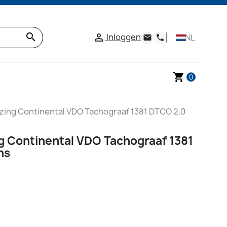
search
Inloggen

NL
email
phone
shopping_cart
0
zing Continental VDO Tachograaf 1381 DTCO 2.0
g Continental VDO Tachograaf 1381
ns