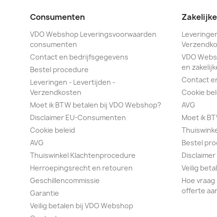
Consumenten
Zakelijk
VDO Webshop Leveringsvoorwaarden
Leveringen
consumenten
Verzendko
Contact en bedrijfsgegevens
VDO Webs
en zakelijk
Bestel procedure
Contact e
Leveringen - Levertijden -
Verzendkosten
Cookie bel
Moet ik BTW betalen bij VDO Webshop?
AVG
Disclaimer EU-Consumenten
Moet ik B
Cookie beleid
Thuiswink
AVG
Bestel pr
Thuiswinkel Klachtenprocedure
Disclaimer
Herroepingsrecht en retouren
Veilig bet
Geschillencommissie
Hoe vraag 
offerte aa
Garantie
Veilig betalen bij VDO Webshop