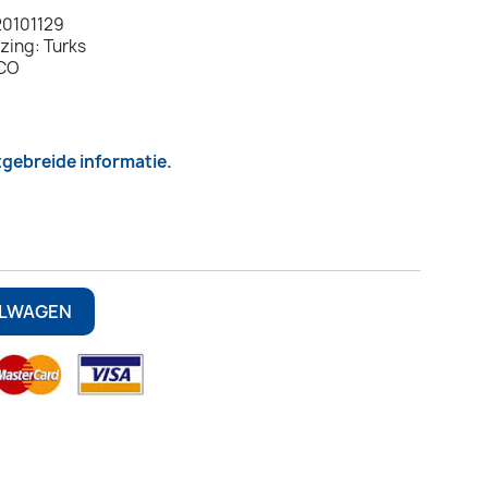
0101129
zing: Turks
TCO
itgebreide informatie.
ELWAGEN