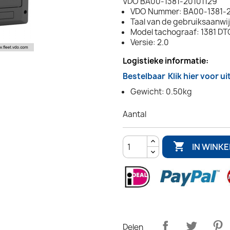
VDO BA00-1381-20101129
VDO Nummer: BA00-1381-2
Taal van de gebruiksaanwij
Model tachograaf: 1381 D
Versie: 2.0
Logistieke informatie:
Bestelbaar
Klik hier voor u
Gewicht: 0.50kg
Aantal

IN WINK
Delen