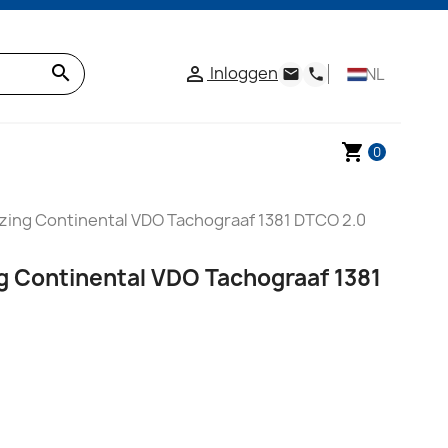
search
Inloggen

NL
email
phone
shopping_cart
0
zing Continental VDO Tachograaf 1381 DTCO 2.0
g Continental VDO Tachograaf 1381