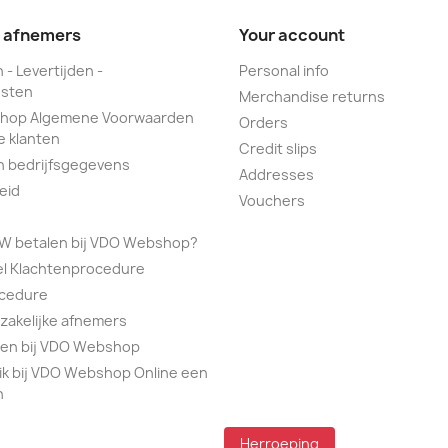
e afnemers
Your account
 - Levertijden -
Personal info
sten
Merchandise returns
hop Algemene Voorwaarden
Orders
e klanten
Credit slips
n bedrijfsgegevens
Addresses
eid
Vouchers
TW betalen bij VDO Webshop?
el Klachtenprocedure
ocedure
 zakelijke afnemers
alen bij VDO Webshop
ik bij VDO Webshop Online een
n
Herroeping