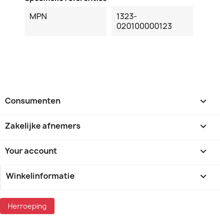
MPN
1323-
020100000123
Consumenten

Zakelijke afnemers

Your account

Winkelinformatie
keyboard_arrow_down
Herroeping