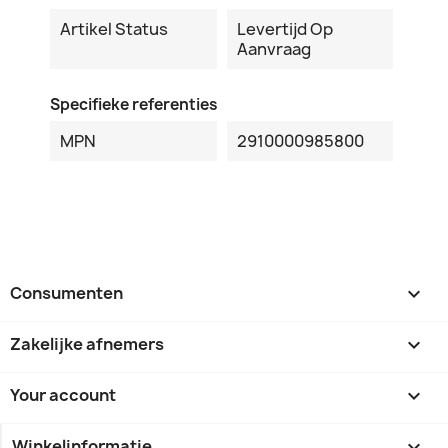
Artikel Status
Levertijd Op
Aanvraag
Specifieke referenties
MPN
2910000985800
Consumenten

Zakelijke afnemers

Your account

Winkelinformatie
keyboard_arrow_down