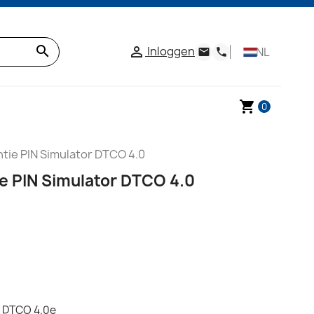
search
Inloggen

NL
email
phone
shopping_cart
0
ntie PIN Simulator DTCO 4.0
ie PIN Simulator DTCO 4.0
t DTCO 4.0e