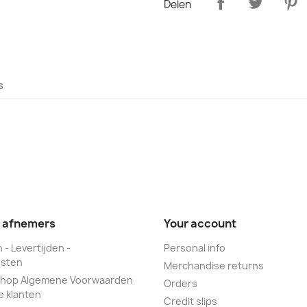
Delen
s
e afnemers
Your account
 - Levertijden -
Personal info
sten
Merchandise returns
hop Algemene Voorwaarden
Orders
e klanten
Credit slips