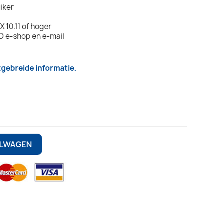
uiker
 10.11 of hoger
O e-shop en e-mail
itgebreide informatie.
ELWAGEN