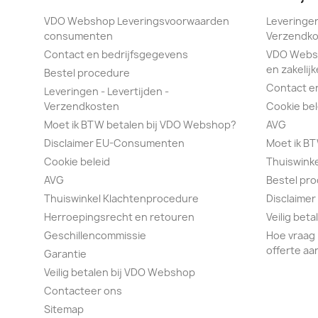
VDO Webshop Leveringsvoorwaarden
Leveringen
consumenten
Verzendko
Contact en bedrijfsgegevens
VDO Webs
en zakelijk
Bestel procedure
Contact e
Leveringen - Levertijden -
Verzendkosten
Cookie bel
Moet ik BTW betalen bij VDO Webshop?
AVG
Disclaimer EU-Consumenten
Moet ik B
Cookie beleid
Thuiswink
AVG
Bestel pr
Thuiswinkel Klachtenprocedure
Disclaimer
Herroepingsrecht en retouren
Veilig bet
Geschillencommissie
Hoe vraag 
offerte aa
Garantie
Veilig betalen bij VDO Webshop
Contacteer ons
Sitemap