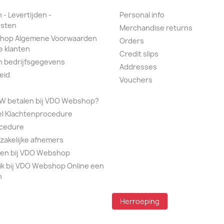
 - Levertijden -
Personal info
sten
Merchandise returns
hop Algemene Voorwaarden
Orders
e klanten
Credit slips
n bedrijfsgegevens
Addresses
eid
Vouchers
TW betalen bij VDO Webshop?
el Klachtenprocedure
ocedure
 zakelijke afnemers
alen bij VDO Webshop
ik bij VDO Webshop Online een
n
Herroeping