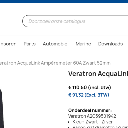
ensoren
Parts
Automobiel
Marine
Downloads
eratron AcquaLink Ampèremeter 60A Zwart 52mm
Veratron AcquaLi
€ 110,50 (incl. btw)
€ 91,32 (Excl. BTW)
Onderdeel nummer:
Veratron A2C59501942
Kleur: Zwart - Zilver
Paneel gat diameter: 52 mm