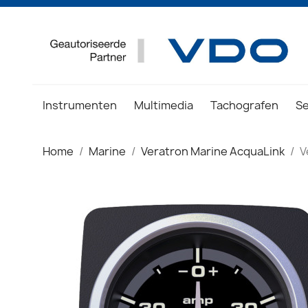
Instrumenten
Multimedia
Tachografen
S
Home
Marine
Veratron Marine AcquaLink
V