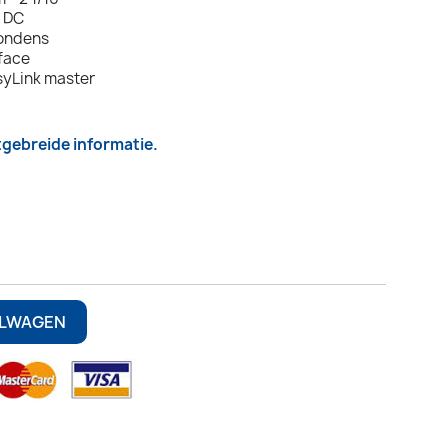
A DC
condens
rface
syLink master
itgebreide informatie.
ELWAGEN