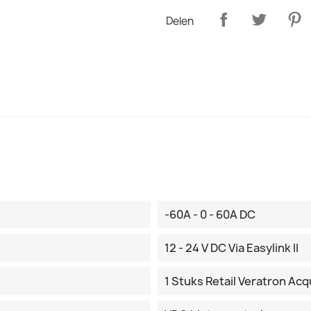
Delen
-60A - 0 - 60A DC
12 - 24 V DC Via Easylink II
1 Stuks Retail Veratron Ac