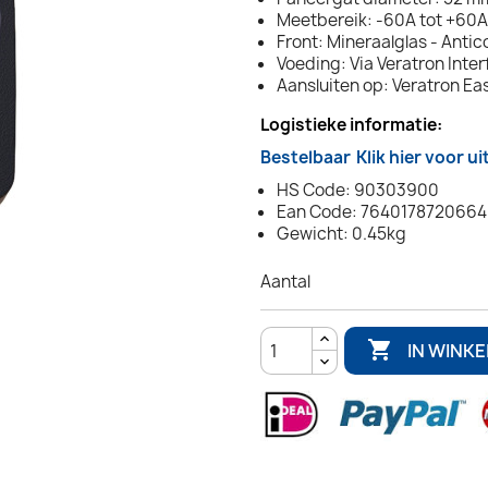
Meetbereik: -60A tot +60
Front: Mineraalglas - Anti
Voeding: Via Veratron Inte
Aansluiten op: Veratron Ea
Logistieke informatie:
Bestelbaar
Klik hier voor u
HS Code: 90303900
Ean Code: 7640178720664
Gewicht: 0.45kg
Aantal

IN WINK