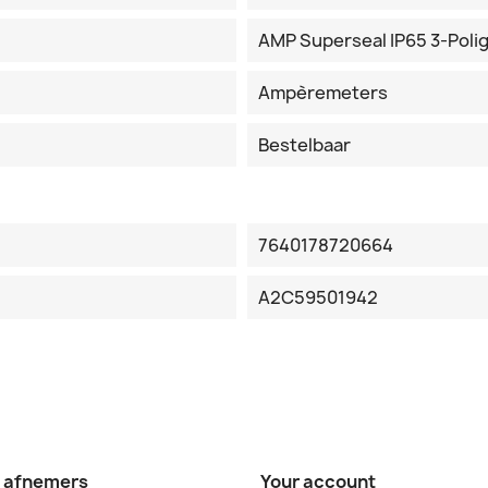
AMP Superseal IP65 3-Poli
Ampèremeters
Bestelbaar
7640178720664
A2C59501942
e afnemers
Your account