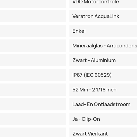
VDO Motorcontrole
Veratron AcquaLink
Enkel
Mineraalglas - Anticonden
Zwart - Aluminium
IP67 (IEC 60529)
52 Mm - 2 1/16 Inch
Laad- En Ontlaadstroom
Ja - Clip-On
Zwart Vierkant