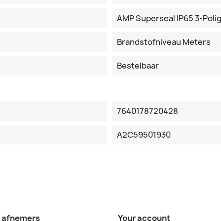
AMP Superseal IP65 3-Poli
Brandstofniveau Meters
Bestelbaar
7640178720428
A2C59501930
e afnemers
Your account