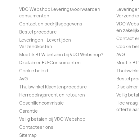
VDO Webshop Leveringsvoorwaarden
Leveringen
consumenten
Verzendko
Contact en bedrijfsgegevens
VDO Webs
en zakelijk
Bestel procedure
Contact e
Leveringen - Levertijden -
Verzendkosten
Cookie bel
Moet ik BTW betalen bij VDO Webshop?
AVG
Disclaimer EU-Consumenten
Moet ik B
Cookie beleid
Thuiswink
AVG
Bestel pr
Thuiswinkel Klachtenprocedure
Disclaimer
Herroepingsrecht en retouren
Veilig bet
Geschillencommissie
Hoe vraag 
offerte aa
Garantie
Veilig betalen bij VDO Webshop
Contacteer ons
Sitemap