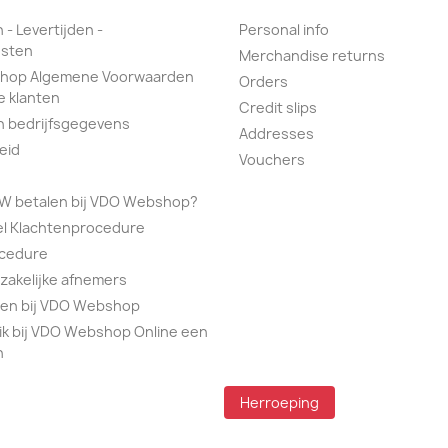
 - Levertijden -
Personal info
sten
Merchandise returns
hop Algemene Voorwaarden
Orders
e klanten
Credit slips
n bedrijfsgegevens
Addresses
eid
Vouchers
TW betalen bij VDO Webshop?
el Klachtenprocedure
ocedure
 zakelijke afnemers
alen bij VDO Webshop
ik bij VDO Webshop Online een
n
Herroeping