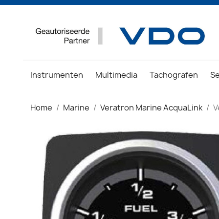
Instrumenten
Multimedia
Tachografen
S
Home
Marine
Veratron Marine AcquaLink
V