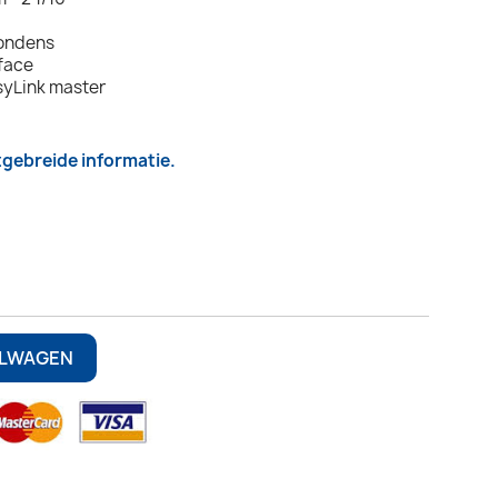
condens
rface
syLink master
itgebreide informatie.
ELWAGEN