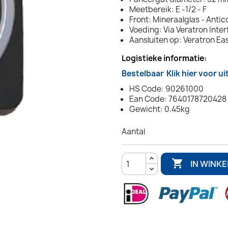
Meetbereik: E -1/2 - F
Front: Mineraalglas - Anti
Voeding: Via Veratron Inte
Aansluiten op: Veratron Ea
Logistieke informatie:
Bestelbaar
Klik hier voor u
HS Code: 90261000
Ean Code: 7640178720428
Gewicht: 0.45kg
Aantal

IN WINK