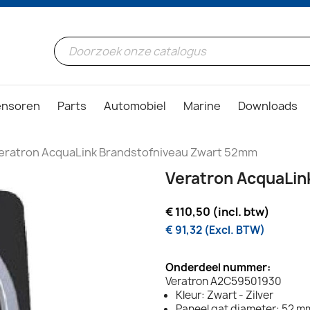
ensoren
Parts
Automobiel
Marine
Downloads
eratron AcquaLink Brandstofniveau Zwart 52mm
Veratron AcquaLin
€ 110,50 (incl. btw)
€ 91,32 (Excl. BTW)
Onderdeel nummer:
Veratron A2C59501930
Kleur: Zwart - Zilver
Paneel gat diameter: 52 mm