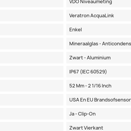
VDO Niveaumeting
Veratron AcquaLink
Enkel
Mineraalglas - Anticonden
Zwart - Aluminium
IP67 (IEC 60529)
52 Mm - 2 1/16 Inch
USA En EU Brandsofsenso
Ja - Clip-On
Zwart Vierkant