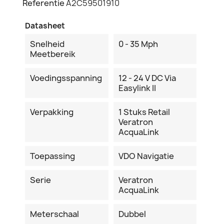
Referentie
A2C59501910
Datasheet
Snelheid
0 - 35 Mph
Meetbereik
Voedingsspanning
12 - 24 V DC Via
Easylink II
Verpakking
1 Stuks Retail
Veratron
AcquaLink
Toepassing
VDO Navigatie
Serie
Veratron
AcquaLink
Meterschaal
Dubbel