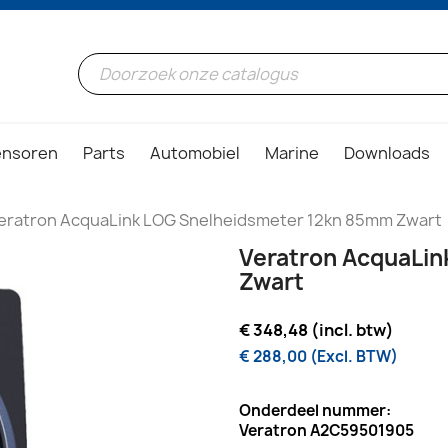
ensoren
Parts
Automobiel
Marine
Downloads
eratron AcquaLink LOG Snelheidsmeter 12kn 85mm Zwart
Veratron AcquaLi
Zwart
€ 348,48 (incl. btw)
€ 288,00 (Excl. BTW)
Onderdeel nummer:
Veratron A2C59501905