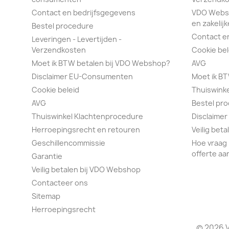
Contact en bedrijfsgegevens
VDO Webs
en zakelijk
Bestel procedure
Contact e
Leveringen - Levertijden -
Verzendkosten
Cookie bel
Moet ik BTW betalen bij VDO Webshop?
AVG
Disclaimer EU-Consumenten
Moet ik B
Cookie beleid
Thuiswink
AVG
Bestel pr
Thuiswinkel Klachtenprocedure
Disclaimer
Herroepingsrecht en retouren
Veilig bet
Geschillencommissie
Hoe vraag 
offerte aa
Garantie
Veilig betalen bij VDO Webshop
Contacteer ons
Sitemap
Herroepingsrecht
© 2026 V