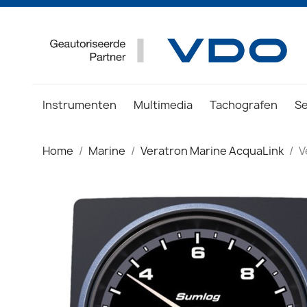
Instrumenten
Multimedia
Tachografen
S
Home
Marine
Veratron Marine AcquaLink
V