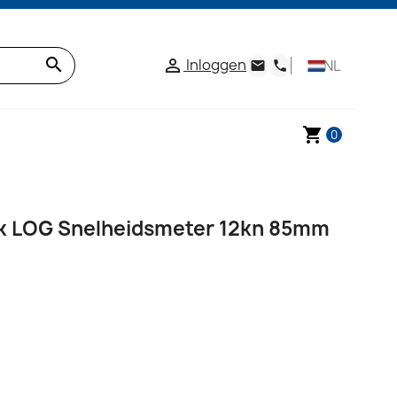
search
Inloggen

NL
email
phone
shopping_cart
0
nk LOG Snelheidsmeter 12kn 85mm