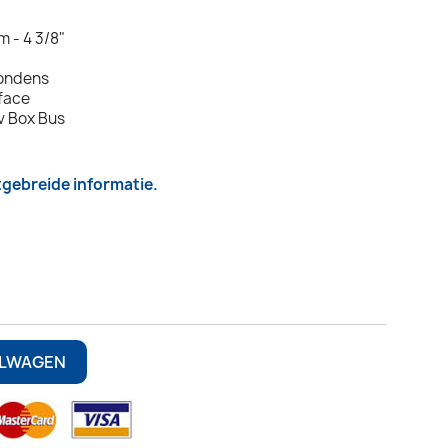
m - 4 3/8"
condens
rface
v Box Bus
itgebreide informatie.
ELWAGEN