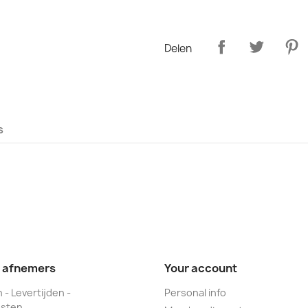
Delen
s
e afnemers
Your account
 - Levertijden -
Personal info
sten