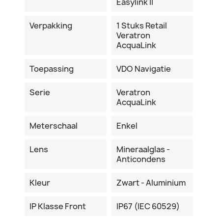
Easylink II
Verpakking
1 Stuks Retail
Veratron
AcquaLink
Toepassing
VDO Navigatie
Serie
Veratron
AcquaLink
Meterschaal
Enkel
Lens
Mineraalglas -
Anticondens
Kleur
Zwart - Aluminium
IP Klasse Front
IP67 (IEC 60529)