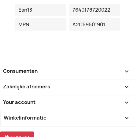
Ean13
7640178720022
MPN
A2C59501901
Consumenten

Zakelijke afnemers

Your account

Winkelinformatie
keyboard_arrow_down
Herroeping