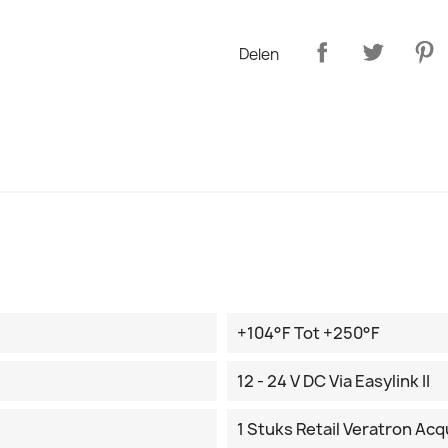
Delen
+104°F Tot +250°F
12 - 24 V DC Via Easylink II
1 Stuks Retail Veratron Ac