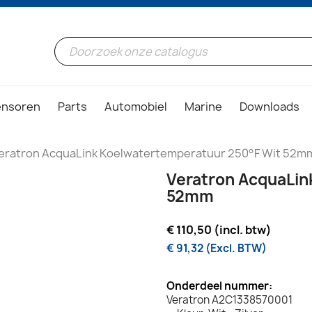
ensoren
Parts
Automobiel
Marine
Downloads
eratron AcquaLink Koelwatertemperatuur 250°F Wit 52m
Veratron AcquaLin
52mm
€ 110,50 (incl. btw)
€ 91,32 (Excl. BTW)
Onderdeel nummer:
Veratron A2C1338570001