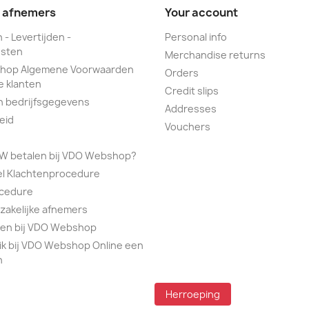
e afnemers
Your account
 - Levertijden -
Personal info
sten
Merchandise returns
hop Algemene Voorwaarden
Orders
e klanten
Credit slips
n bedrijfsgegevens
Addresses
eid
Vouchers
TW betalen bij VDO Webshop?
el Klachtenprocedure
ocedure
 zakelijke afnemers
alen bij VDO Webshop
ik bij VDO Webshop Online een
n
Herroeping