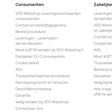
Consumenten
Zakelijk
VDO Webshop Leveringsvoorwaarden
Leveringen
consumenten
Verzendko
Contact en bedrijfsgegevens
VDO Webs
en zakelijk
Bestel procedure
Contact e
Leveringen - Levertijden -
Verzendkosten
Cookie bel
Moet ik BTW betalen bij VDO Webshop?
AVG
Disclaimer EU-Consumenten
Moet ik B
Cookie beleid
Thuiswink
AVG
Bestel pr
Thuiswinkel Klachtenprocedure
Disclaimer
Herroepingsrecht en retouren
Veilig bet
Geschillencommissie
Hoe vraag 
offerte aa
Garantie
Veilig betalen bij VDO Webshop
Contacteer ons