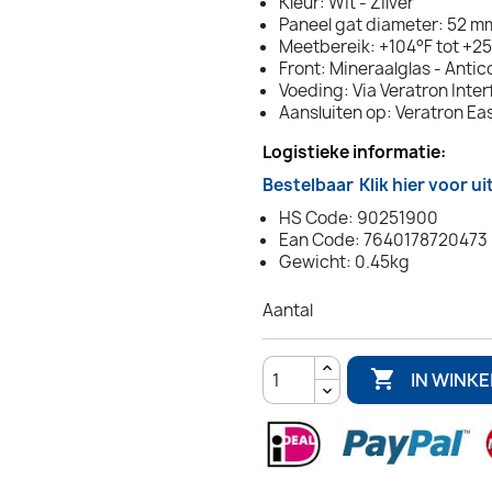
Kleur: Wit - Zilver
Paneel gat diameter: 52 mm
Meetbereik: +104°F tot +2
Front: Mineraalglas - Anti
Voeding: Via Veratron Inte
Aansluiten op: Veratron Ea
Logistieke informatie:
Bestelbaar
Klik hier voor u
HS Code: 90251900
Ean Code: 7640178720473
Gewicht: 0.45kg
Aantal

IN WINK