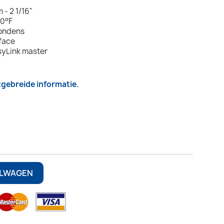
 - 2 1/16"
50°F
condens
rface
syLink master
itgebreide informatie.
ELWAGEN