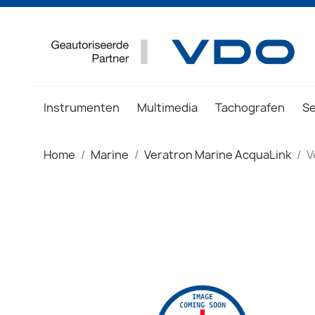
Instrumenten
Multimedia
Tachografen
S
Home
Marine
Veratron Marine AcquaLink
V