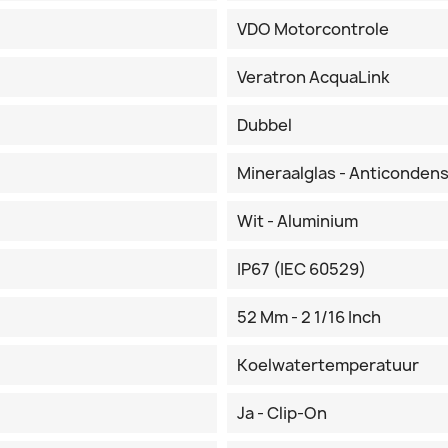
VDO Motorcontrole
Veratron AcquaLink
Dubbel
Mineraalglas - Anticonden
Wit - Aluminium
IP67 (IEC 60529)
52 Mm - 2 1/16 Inch
Koelwatertemperatuur
Ja - Clip-On