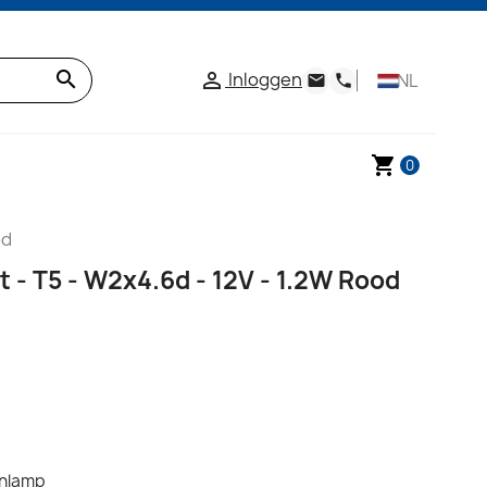
search
Inloggen

NL
email
phone
shopping_cart
0
od
t - T5 - W2x4.6d - 12V - 1.2W Rood
pinlamp