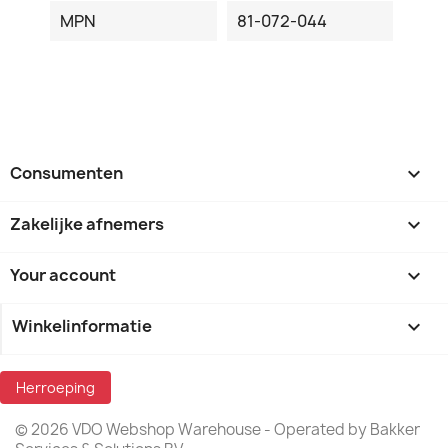
MPN
81-072-044
Consumenten

Zakelijke afnemers

Your account

Winkelinformatie
keyboard_arrow_down
Herroeping
© 2026 VDO Webshop Warehouse - Operated by Bakker