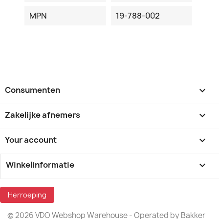
MPN
19-788-002
Consumenten

Zakelijke afnemers

Your account

Winkelinformatie
keyboard_arrow_down
Herroeping
© 2026 VDO Webshop Warehouse - Operated by Bakker