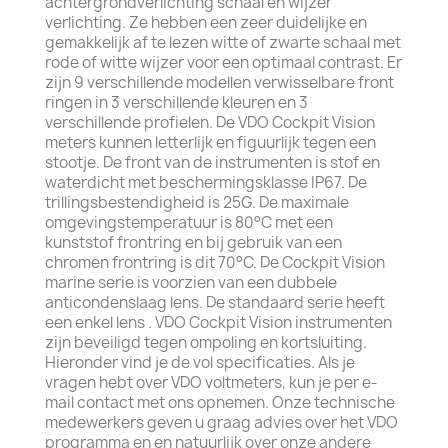
achtergrondverlichting schaal en wijzer
verlichting. Ze hebben een zeer duidelijke en
gemakkelijk af te lezen witte of zwarte schaal met
rode of witte wijzer voor een optimaal contrast. Er
zijn 9 verschillende modellen verwisselbare front
ringen in 3 verschillende kleuren en 3
verschillende profielen. De VDO Cockpit Vision
meters kunnen letterlijk en figuurlijk tegen een
stootje. De front van de instrumenten is stof en
waterdicht met beschermingsklasse IP67. De
trillingsbestendigheid is 25G. De maximale
omgevingstemperatuur is 80°C met een
kunststof frontring en bij gebruik van een
chromen frontring is dit 70°C. De Cockpit Vision
marine serie is voorzien van een dubbele
anticondenslaag lens. De standaard serie heeft
een enkel lens . VDO Cockpit Vision instrumenten
zijn beveiligd tegen ompoling en kortsluiting.
Hieronder vind je de vol specificaties. Als je
vragen hebt over VDO voltmeters, kun je per e-
mail contact met ons opnemen. Onze technische
medewerkers geven u graag advies over het VDO
programma en en natuurlijk over onze andere