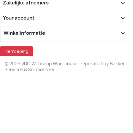
Zakelijke afnemers

Your account

Winkelinformatie
keyboard_arrow_down
Herroeping
© 2026 VDO Webshop Warehouse - Operated by Bakker
Services & Solutions BV