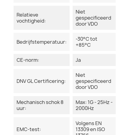
Niet
Relatieve
gespecificeerd
vochtigheid:
door VDO
-30°C tot
Bedrijfstemperatuur:
+85°C
CE-norm:
Ja
Niet
DNV GL Certificering:
gespecificeerd
door VDO
Mechanisch schok 8
Max: 1G - 25Hz -
uur:
2000Hz
Volgens EN
EMC-test:
13309 en ISO