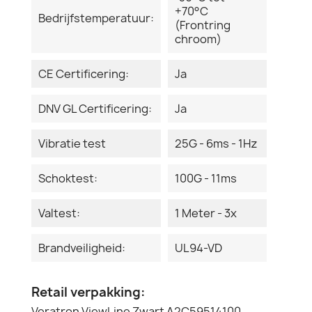
+70°C
Bedrijfstemperatuur:
(Frontring
chroom)
CE Certificering:
Ja
DNV GL Certificering:
Ja
Vibratie test
25G - 6ms - 1Hz
Schoktest:
100G - 11ms
Valtest:
1 Meter - 3x
Brandveiligheid:
UL94-VD
Retail verpakking:
Veratron ViewLine Zwart A2C59514100