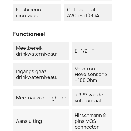
Flushmount
Optionele kit
montage:
A2C59510864
Functioneel:
Meetbereik
E -1/2 - F
drinkwaterniveau:
Veratron
Ingangsignaal
Hevelsensor 3
drinkwaterniveau:
- 180 Ohm
< 3.6° van de
Meetnauwkeurigheid:
volle schaal
Hirschmann 8
Aansluiting
pins MQS
connector